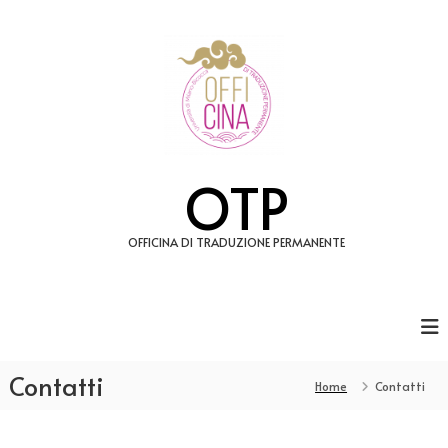
S
a
l
t
a
a
l
c
o
OTP
n
t
e
OFFICINA DI TRADUZIONE PERMANENTE
n
u
t
o
Contatti
Home
Contatti